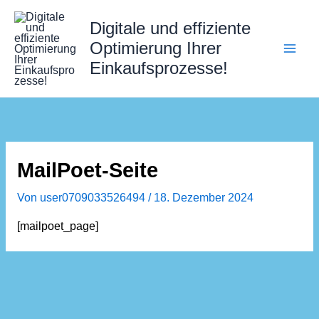
Zum
Digitale und effiziente
Inhalt
springen
Optimierung Ihrer
Einkaufsprozesse!
MailPoet-Seite
Von
user0709033526494
/
18. Dezember 2024
[mailpoet_page]