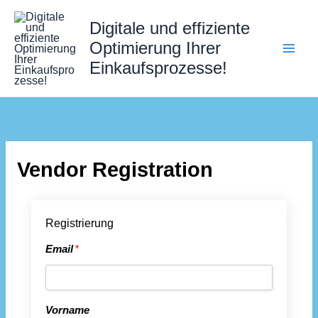
*
*
*
*
*
*
*
*
Zum
Email
Vorname
Nachname
Shopname
Adresszeile
Adresszeile
Land
Stadt/Ort
Bundesland
Postleitzahl
Shop
Passwort
Kennwort
Digitale und effiziente
Inhalt
1
2
Telefon
bestätigen
springen
Optimierung Ihrer
Einkaufsprozesse!
Vendor Registration
Registrierung
Email
*
Vorname